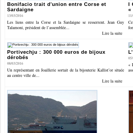
Bonifacio trait d'union entre Corse et
I
Sardaigne
«
13/03/2016
11
Les liens entre la Corse et la Sardaigne se resserrent. Jean Guy
Ce
Talamoni, président de l’assemblée...
fo
Lire la suite
Portivechju : 300 000 euros de bijoux
L
dérobés
05
08/03/2016
« 
Un représentant en Joaillerie sortait de la bijouterie Kallist’or située
as
au centre ville de...
Lire la suite