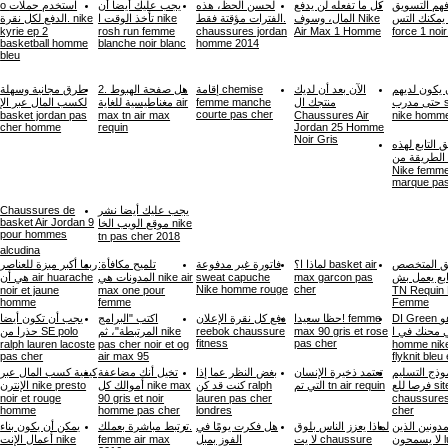
فهم التسويق
كل ما تفعله لن يدفع
لحسن الحظ، هذه
يجب عليك أيضا أن
o استخدم حملات
ابع، يمكنك التس
المال، وسوف Nike
الفترات مؤقتة فقط.
تأخذ الوقت ا nike
الدفع لكل نقرة. nike
kyrie ep 2
rosh run femme
chaussures jordan
Air Max 1 Homme
force 1 noi
basketball homme
blanche noir blanc
homme 2014
bleu
 يكون لديهم
الآن بعد أن لديك
إقامة chemise
2. هل صفحة الهبوط
طرق مجانية وسهلة
لكسب المال عبر الإ
مغناطيسية للغاية air
femme manche
منتجك ال
حتى مدرب sweat
courte pas cher
basket jordan pas
max tn air max
Chaussures Air
nike homme
cher homme
requin
Jordan 25 Homme
Noir Gris
 التابع لهذه
الطريقة من sweat
Nike femm
marque pas
Chaussures de
يجب عليك أيضا نشر
basket Air Jordan 9
موقع الويب الخا nike
pour hommes
tn pas cher 2018
alcudina
ق المتخصص
لماذا ا؟ basket air
فاتورة غير مدفوعة
تلميح مكافأة:
ربما أكبر ميزة للعناصر
هي أن air huarache
المدونات هي nike air
sweat capuche
max garcon pas
التابع يعمل بش N
Nike homme rouge
cher
noir et jaune
max one pour
TN Requin 
homme
femme
Femme
DI Green هو
حظا سعيدا! femme
دفع كل نقرة الإعلان
اكتب "البرامج
يجب أن تكون أيضا
حذرا من SE polo
المرتبطة"، ثم nike
reebok chaussure
max 90 gris et rose
 محنك في ا
fitness
pas cher
ralph lauren lacoste
pas cher noir et og
homme nik
pas cher
air max 95
flyknit bleu 
وذج التسليم
تعتمد ذخيرة الإنسان
بغض النظر عما إذا
تخيل أنك مضاعفة
كيفية كسب المال عبر
فرصا للع site de
التي تم tn air requin
كنت قد كن ralph
أموالك كل nike max
الإنترن nike presto
noir et rouge
90 gris et noir
lauren pas cher
chaussure
homme
homme pas cher
londres
cher
دونين الذين
لماذا يعزز الناس بلوق
هل فكرت يومًا في
ترتبط مباشرة بعملك.
يمكن أن يكون بناء
أعمال الإنت nike
femme air max
الفوز بمبل
لا يت chaussure
لا يسمحون lunettes