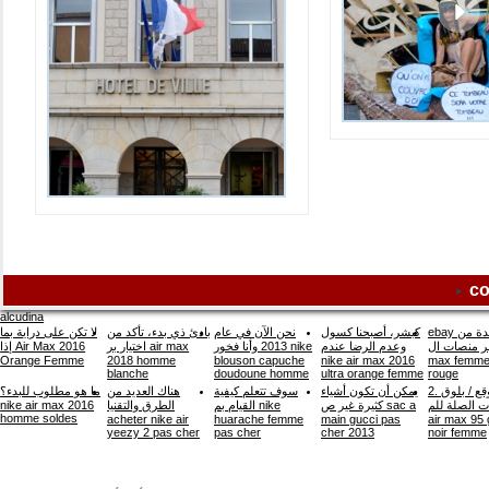
Menu
co
alcudina
ebay هي واحدة من
كبشر، أصبحنا كسول
نحن الآن في عام
بادئ ذي بدء، تأكد من
لا تكن على دراية بما
أكبر منصات ال 
وعدم الرضا عندم
2013 وأنا فخور nike
اختيار بر air max
إذا Air Max 2016
Orange Femme
2018 homme
blouson capuche
nike air max 2016
max femme 
blanche
doudoune homme
ultra orange femme
rouge
2. بناء موقع / بلوق
يمكن أن تكون أشياء
سوف تتعلم كيفية
هناك العديد من
ما هو مطلوب للبدء؟
nike air max 2016
الطرق والتقنيا
القيام بم nike
كثيرة غير ص sac a
ذات الصلة للم n
homme soldes
acheter nike air
huarache femme
main gucci pas
air max 95 g
yeezy 2 pas cher
pas cher
cher 2013
noir femme