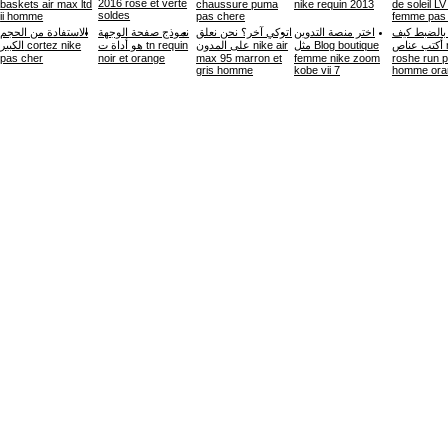
2016 rose et verte
baskets air max ltd
chaussure puma
nike requin 2013
de soleil LV
soldes
ii homme
pas chere
femme pas
 بالضبط كيف
اختر منصة التدوين
اتركي آخر؟ نحن نعلق
نموذج صفحة الوجهة
الاستفادة من الحجم
أكتب عناص nike
مثل Blog boutique
على المدون nike air
هو أداة ت tn requin
الكبير cortez nike
pas cher
noir et orange
max 95 marron et
femme nike zoom
roshe run 
gris homme
kobe vii 7
homme ora