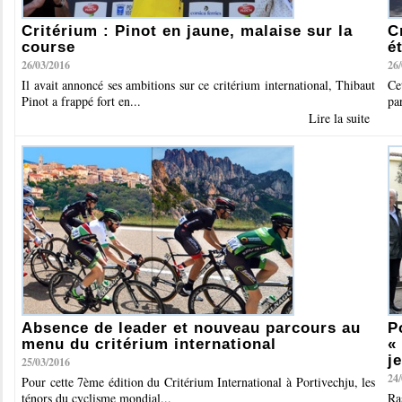
Critérium : Pinot en jaune, malaise sur la
C
course
é
26/03/2016
26
Il avait annoncé ses ambitions sur ce critérium international, Thibaut
Ce
Pinot a frappé fort en...
pa
Lire la suite
Absence de leader et nouveau parcours au
P
menu du critérium international
«
j
25/03/2016
24
Pour cette 7ème édition du Critérium International à Portivechju, les
ténors du cyclisme mondial...
Ra